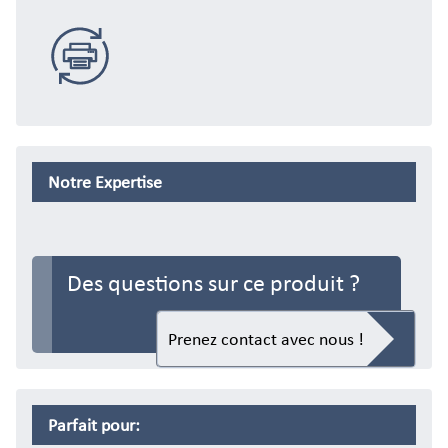
eCommerce
Distribution
Commerce de
Remplacement
Notre Expertise
Des questions sur ce produit ?
Gros et de Détail
Prenez contact avec nous !
Parfait pour: