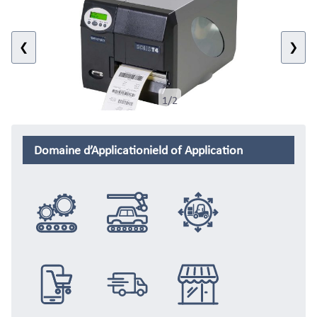
❮
❯
1/2
Domaine d’Applicationield of Application
Intégration
Automobile
Logistque