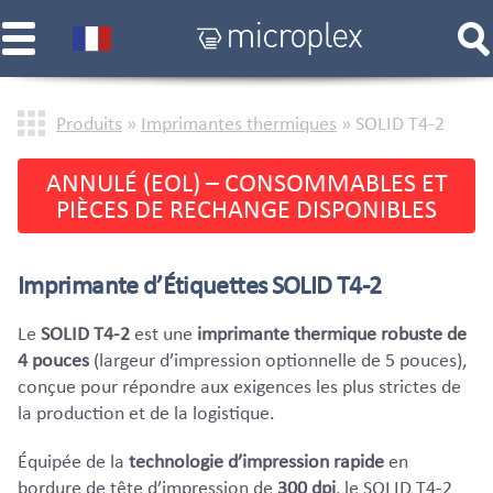
Produits
»
Imprimantes thermiques
»
SOLID T4-2
ANNULÉ (EOL) – CONSOMMABLES ET
PIÈCES DE RECHANGE DISPONIBLES
Imprimante d’Étiquettes SOLID T4-2
Le
SOLID T4-2
est une
imprimante thermique robuste de
4 pouces
(largeur d’impression optionnelle de 5 pouces),
conçue pour répondre aux exigences les plus strictes de
la production et de la logistique.
Équipée de la
technologie d’impression rapide
en
bordure de tête d’impression de
300 dpi
, le SOLID T4-2