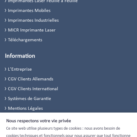
Imprimantes Laser Feuille à Feuille
Imprimantes Mobiles
Imprimantes Industrielles
MICR Imprimante Laser
Téléchargements
Information
L'Entreprise
CGV Clients Allemands
CGV Clients International
Systèmes de Garantie
Mentions Légales
Politique de Confidentialité
Nous respectons votre vie privée
Paramètres de confidentialité
Ce site web utilise plusieurs types de cookies : nous avons besoin de
cookies techniques et fonctionnels pour nous assurer que tout fonctionne