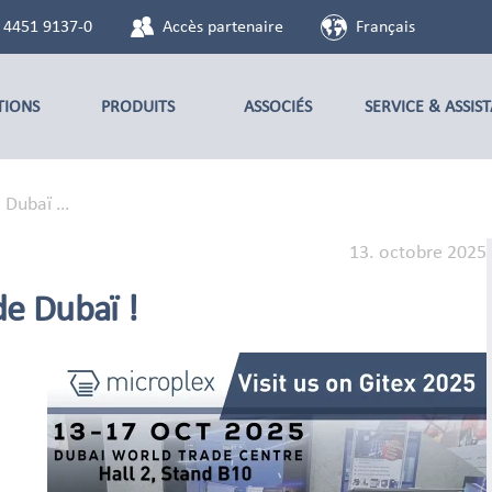
 4451 9137-0
Accès partenaire
Français
TIONS
PRODUITS
ASSOCIÉS
SERVICE & ASSIS
e Dubaï …
13. octobre 2025
e Dubaï !