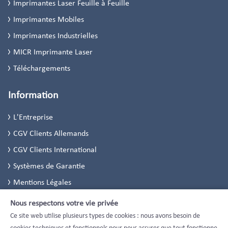
Imprimantes Laser Feuille à Feuille
Imprimantes Mobiles
Imprimantes Industrielles
MICR Imprimante Laser
Téléchargements
Information
L'Entreprise
CGV Clients Allemands
CGV Clients International
Systèmes de Garantie
Mentions Légales
Politique de Confidentialité
Nous respectons votre vie privée
Paramètres de confidentialité
Ce site web utilise plusieurs types de cookies : nous avons besoin de
cookies techniques et fonctionnels pour nous assurer que tout fonctionne