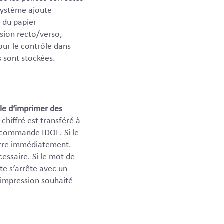
 système ajoute
 du papier
ssion recto/verso,
our le contrôle dans
s sont stockées.
ble d‘imprimer des
F chiffré est transféré à
 commande IDOL. Si le
arre immédiatement.
essaire. Si le mot de
te s‘arrête avec un
d‘impression souhaité