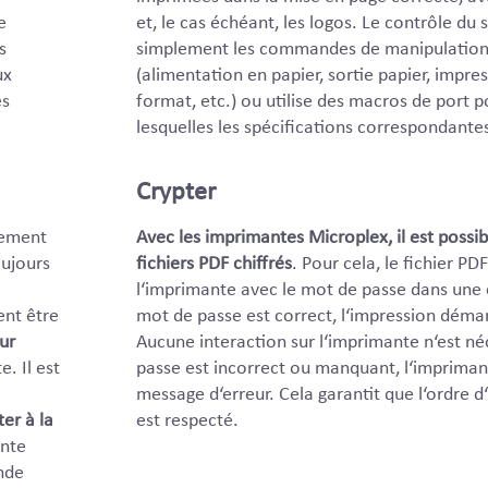
e
et, le cas échéant, les logos. Le contrôle du
s
simplement les commandes de manipulation
ux
(alimentation en papier, sortie papier, impre
es
format, etc.) ou utilise des macros de port p
lesquelles les spécifications correspondante
Crypter
lement
Avec les imprimantes Microplex, il est possi
oujours
fichiers PDF chiffrés
. Pour cela, le fichier PD
l‘imprimante avec le mot de passe dans une
ent être
mot de passe est correct, l‘impression dém
ur
Aucune interaction sur l‘imprimante n‘est néc
. Il est
passe est incorrect ou manquant, l‘impriman
message d‘erreur. Cela garantit que l‘ordre 
er à la
est respecté.
ante
nde