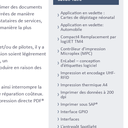
primer des documents
Application en vedette :
érées de manière
Cartes de dépistage néonatal
tataires de services,
Application en vedette:
 manière la plus
Automobile
Compact4 Remplacement par
logiJET TM4
et/ou de pilotes, il y a
Contrôleur d’impression
Microplex (MPC)
sion soient légèrement
, un
EnLabel – conception
d’étiquettes logiciel
duire en raison des
Impression et encodage UHF-
RFID
Impression thermique A4
t ainsi interrompre la
Imprimer des données à 200
e réparation coûteux.
dpi
impression directe PDF®
Imprimer sous SAP®
Interface GPIO
Interfaces
L’entrepôt Spotlight