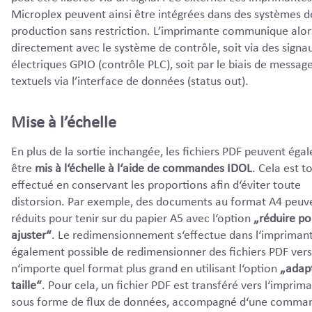
Microplex peuvent ainsi être intégrées dans des systèmes d
production sans restriction. L’imprimante communique alor
directement avec le système de contrôle, soit via des signa
électriques GPIO (contrôle PLC), soit par le biais de messag
textuels via l’interface de données (status out).
Mise à l’échelle
En plus de la sortie inchangée, les fichiers PDF peuvent éga
être
mis à l‘échelle à l‘aide de commandes IDOL
. Cela est t
effectué en conservant les proportions afin d‘éviter toute
distorsion. Par exemple, des documents au format A4 peuv
réduits pour tenir sur du papier A5 avec l‘option
„réduire po
ajuster“
. Le redimensionnement s‘effectue dans l‘imprimante
également possible de redimensionner des fichiers PDF vers
n‘importe quel format plus grand en utilisant l‘option
„adapt
taille“
. Pour cela, un fichier PDF est transféré vers l‘imprim
sous forme de flux de données, accompagné d‘une comma