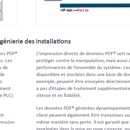
génierie des installations
iers PDF®
L’impression directe de données PDF® sert 
s. Les
protéger contre la manipulation, mais aussi 
s de
performances de l’ensemble du système. Le
 de
disponibles et stockées dans une base de do
s
exemple, peuvent être envoyées directement 
ement
a pas d’étapes de traitement supplémentaire
e PLC)
vitesse et en fiabilité.
Les données PDF® générées dynamiquement 
nt
client peuvent également être transmises au
ression
même manière sans perte. Il est garanti que
imprimées dans la mise en page correcte, ave