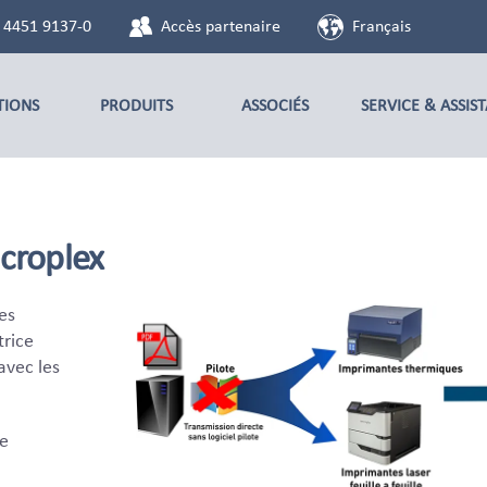
 4451 9137-0
Accès partenaire
Français
TIONS
PRODUITS
ASSOCIÉS
SERVICE & ASSIS
croplex
es
trice
avec les
de