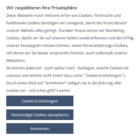
Wird die von Microplex gelieferte Ware mit anderen
Wir respektieren Ihre Privatsphäre
Gegenständen in der Weise vermischt, vermengt oder
Diese Webseite nutzt mehrere Arten von Cookies: Technische und
verbunden, dass das Eigentum von Microplex kraft
funktionale Cookies benötigen wir zwingend, damit bei Ihrem Besuch
Gesetzes erlischt, so überträgt der Kunde schon jetzt
unserer Website alles gelingt. Darüber hinaus setzen wir Marketing-
seine Eigentums- oder Miteigentumsrechte an dem
Cookies, damit wir Sie auf unseren Seiten wiedererkennen und den Erfolg
neuen Gegenstand auf Microplex und verwahrt ihn
unserer Kampagnen messen können, sowie Personalisierungs-Cookies,
unentgeltlich und treuhänderisch für Microplex. Eine
mit denen wir Sie besser ansprechen können, auch außerhalb unserer
Verbindung der Ware mit Grund und Boden erfolgt nur
Webseiten.
vorübergehend.
Sie können jederzeit - auch später noch - festlegen, welche Cookies Sie
zulassen und welche nicht (mehr dazu unter "Cookie Einstellungen").
7. Der Kunde wird im Bedarfsfalle nachfragen, in
Durch einen Klick auf "Annehmen" willigen Sie in die Nutzung aller
welchem Umfang die Ware noch ei-nem
Cookies ein - und schon geht's weiter.
Eigentumsvorbehalt untersteht. Microplex ist nicht
Cookie Einstellungen
verpflichtet, auf Zahlun-gen hin unaufgefordert den
Umfang des Eigentumsvorbehaltes zu quantifizieren.
Notwendige Cookies akzeptieren
Befindet sich noch nicht vollständig bezahlte, unter
Eigentumsvorbehalt stehende Ware im Gewahrsam des
Annehmen
Kunden, wird Microplex auf Verlangen des Kunden Ware
freigeben, soweit der Rechnungswert der Ware die