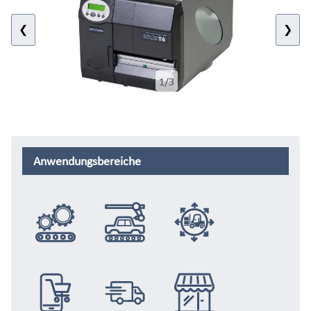
❮
❯
1/3
Anwendungsbereiche
Anlagenbau
Automotive
Logistik