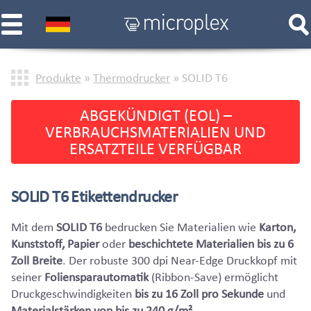
Produkte
»
Thermodrucker
»
SOLID T6
ABGEKÜNDIGT (EOL) –
VERBRAUCHSMATERIALIEN UND
ERSATZTEILE VERFÜGBAR
SOLID T6 Etikettendrucker
Mit dem
SOLID T6
bedrucken Sie Materialien wie
Karton,
Kunststoff, Papier
oder
beschichtete Materialien bis zu 6
Zoll Breite
. Der robuste 300 dpi Near-Edge Druckkopf mit
seiner
Foliensparautomatik
(Ribbon-Save) ermöglicht
Druckgeschwindigkeiten
bis zu 16 Zoll pro Sekunde
und
Materialstärken von bis zu 240 g/m²
.