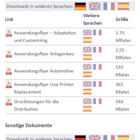
Downloads in anderen Sprachen:
Weitere
Link
Größe
Sprachen
Anwendungsflyer – Adaptation
1.75
und Customizing
MBytes
1.55
Anwendungsflyer Anlagenbau
MBytes
533
Anwendungsflyer Automotive
KBytes
Anwendungsflyer Line Printer
361
Replacement
KBytes
Drucklösungen für die
544
Distribution
KBytes
Sonstige Dokumente
Downloads in anderen Sprachen: