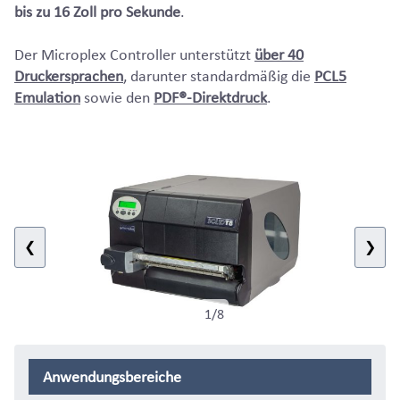
bis zu 16 Zoll pro Sekunde
.
Der Microplex Controller unterstützt
über 40
Druckersprachen
, darunter standardmäßig die
PCL5
Emulation
sowie den
PDF®-Direktdruck
.
❮
❯
1/8
Anwendungsbereiche