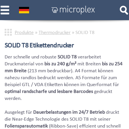
Produkte
»
Thermodrucker
»
SOLID T8
SOLID T8 Etikettendrucker
Der schnelle und robuste
SOLID T8
verarbeitet
Druckmaterial von
bis zu 240 g/m²
mit Breiten
bis zu 254
mm Breite
(213 mm bedruckbar). A4 Format können
nahezu randlos bedruckt werden. A5 Formate für zum
Beispiel GTL / VDA Etiketten können im Querformat für
optimal randscharfe und lesbare Barcodes
gedruckt
werden.
Ausgelegt für
Dauerbelastungen im 24/7 Betrieb
druckt
die Near-Edge Technologie des SOLID T8 mit seiner
Foliensparautomatik
(Ribbon-Save) effizient und schnell