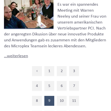
Es war ein spannendes
Meeting mit Warren
Neeley und seiner Frau von
unserem amerikanischen
Vertriebspartner PCI. Nach
der angeregten Dikusion über neue innovative Produkte
und Anwendungen gab es zusammen mit den Mitgliedern
des Microplex Teamsein leckeres Abendessen.
…weiterlesen
‹
1
2
3
4
5
6
7
8
9
10
11