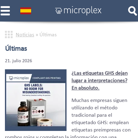
Noticias
»
Últimas
Últimas
21. julio 2026
¿Las etiquetas GHS dejan
lugar a interpretaciones?
En absoluto.
Muchas empresas siguen
utilizando el método
tradicional para el
etiquetado GHS: emplean
etiquetas preimpresas con
rombos rojos y completan la información con una