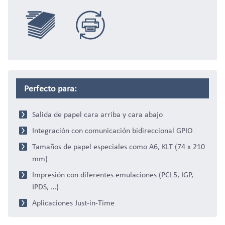
eCommerce
Distribución
Comercio,
Periódico-
Sustitucion
Perfecto para:
Salida de papel cara arriba y cara abajo
Integración con comunicación bidireccional GPIO
Minorista &
Tamaños de papel especiales como A6, KLT (74 x 210
mm)
Impresión con diferentes emulaciones (PCL5, IGP,
IPDS, …)
Impresión
Aplicaciones Just-in-Time