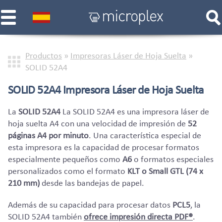
Productos
»
Impresoras Láser de Hoja Suelta
»
SOLID 52A4
SOLID 52A4 Impresora Láser de Hoja Suelta
La
SOLID 52A4
La SOLID 52A4 es una impresora láser de
hoja suelta A4 con una velocidad de impresión de
52
páginas A4 por minuto
. Una característica especial de
esta impresora es la capacidad de procesar formatos
especialmente pequeños como
A6
o formatos especiales
personalizados como el formato
KLT o Small GTL (74 x
210 mm)
desde las bandejas de papel.
Además de su capacidad para procesar datos
PCL5
, la
SOLID 52A4 también
ofrece impresión directa PDF®
.