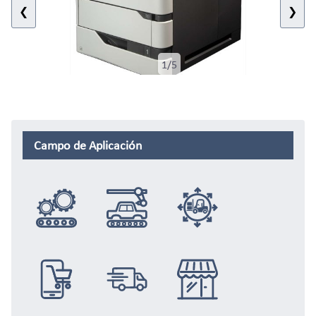
❮
❯
1/5
Campo de Aplicación
Integración
Automoción
Logística